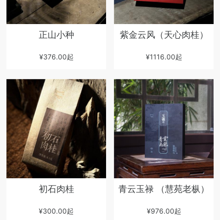
正山小种
紫金云风（天心肉桂）
¥376.00起
¥1116.00起
初石肉桂
青云玉禄 （慧苑老枞）
¥300.00起
¥976.00起