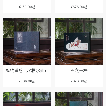
¥150.00起
¥676.00起
枞物道悠（老枞水仙）
石之玉桂
¥636.00起
¥376.00起