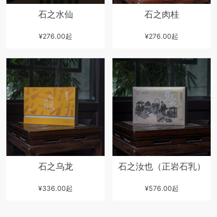
石之水仙
石之肉桂
¥276.00起
¥276.00起
石之乌龙
石之汝也（正岩石乳）
¥336.00起
¥576.00起