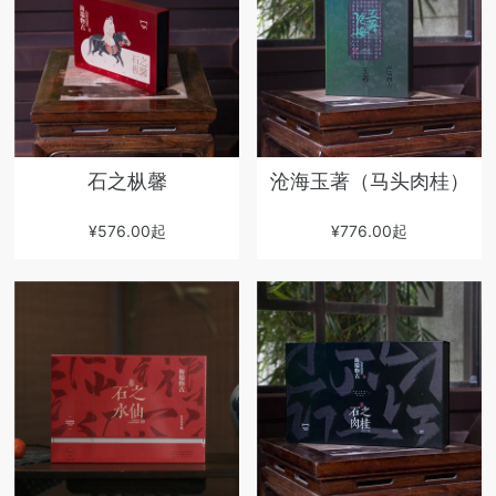
石之枞馨
沧海玉著（马头肉桂）
¥576.00起
¥776.00起